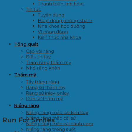
Thanh toán linh hoạt
Tin tức
Tuyển dụng
Hoạt động phòng khám
Nha khoa học đường
Vì cộng đồng
Kiến thức nha khoa
Tổng quát
Cạo vôi răng
Điều trị tủy
Trám răng thẩm mỹ
Nhổ răng khôn
Thẩm mỹ
Tẩy trắng răng
Răng sứ thẩm mỹ
Răng sứ inlay-onlay
Dán sứ thẩm mỹ
Niềng răng
Niềng răng mắc cài kim loại
Niềng răng mắc cài sứ
Run For Smiles
Niềng răng mắc cài cánh cam
Niềng răng trong suốt