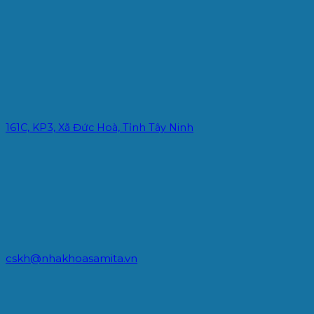
161C, KP3, Xã Đức Hoà, Tỉnh Tây Ninh
cskh@nhakhoasamita.vn