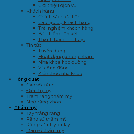
Giới thiệu dịch vụ
Khách hàng
Chính sách ưu tiên
Câu lạc bộ khách hàng
Trải nghiệm khách hàng
Bảo hiểm liên kết
Thanh toán linh hoạt
Tin tức
Tuyển dụng
Hoạt động phòng khám
Nha khoa học đường
Vì cộng đồng
Kiến thức nha khoa
Tổng quát
Cạo vôi răng
Điều trị tủy
Trám răng thẩm mỹ
Nhổ răng khôn
Thẩm mỹ
Tẩy trắng răng
Răng sứ thẩm mỹ
Răng sứ inlay-onlay
Dán sứ thẩm mỹ