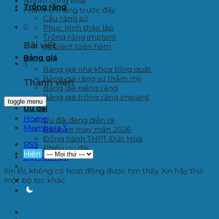
Nhóm công khai
Trồng răng
1 năm. 8 tháng trước đây
Cầu răng sứ
0
Phục hình tháo lắp
Trồng răng implant
Bài viết
Implant toàn hàm
Bảng giá
3
Bảng giá nha khoa tổng quát
Bảng giá răng sứ thẩm mỹ
Thành viên
Bảng giá niềng răng
Bảng giá trồng răng implant
toggle menu
Ưu đãi
Home
Ưu đãi đang diễn ra
Members
3
Bánh xe may mắn 2026
Đồng hành THPT Đức Hoà
RSS
Phiếu ưu đãi
Hiện:
Đặt lịch hẹn
Xin lỗi, không có hoạt động được tìm thấy. Xin hãy thử
một bộ lọc khác.