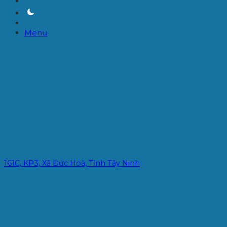
Menu
Nha Khoa Samita
161C, KP3, Xã Đức Hoà, Tỉnh Tây Ninh