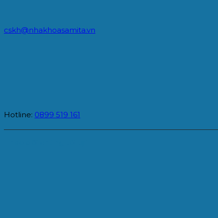
cskh@nhakhoasamita.vn
Hotline:
0899 519 161
Theo dõi chúng tôi tại