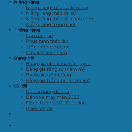
Niềng răng
Niềng răng mắc cài kim loại
Niềng răng mắc cài sứ
Niềng răng mắc cài cánh cam
Niềng răng trong suốt
Trồng răng
Cầu răng sứ
Phục hình tháo lắp
Trồng răng implant
Implant toàn hàm
Bảng giá
Bảng giá nha khoa tổng quát
Bảng giá răng sứ thẩm mỹ
Bảng giá niềng răng
Bảng giá trồng răng implant
Ưu đãi
Ưu đãi đang diễn ra
Bánh xe may mắn 2026
Đồng hành THPT Đức Hoà
Phiếu ưu đãi